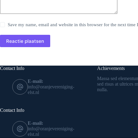
Save my name, email and website in this browser for the next time
Reactie plaatsen
Contact Info
Achievements
Massa sed elementum
E-mail:
sed risus at ultrices
info@oranjevereniging-
nulla.
elst.nl
Contact Info
E-mail:
info@oranjevereniging-
elst.nl