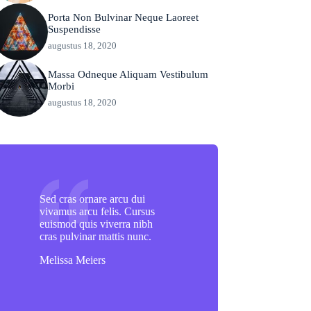
Porta Non Bulvinar Neque Laoreet
Suspendisse
augustus 18, 2020
Massa Odneque Aliquam Vestibulum
Morbi
augustus 18, 2020
Sed cras ornare arcu dui
vivamus arcu felis. Cursus
euismod quis viverra nibh
cras pulvinar mattis nunc.
Melissa Meiers