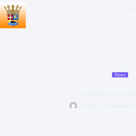
Ga
naar
de
Ho
inhoud
News
Tellus Molestie Nunc Non Blan
By
admin
On
augustus 18