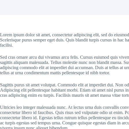
Lorem ipsum dolor sit amet, consectetur adipiscing elit, sed do eiusmod
Scelerisque purus semper eget duis. Quis blandit turpis cursus in hac ha
facilisi.
Sed cras ornare arcu dui vivamus arcu felis. Cursus euismod quis viver
sagittis aliquam malesuada. Tellus molestie nunc non blandit massa. Sus
adipiscing commodo elit at imperdiet dui accumsan. Duis at tellus at u
tellus at urna condimentum mattis pellentesque id nibh tortor.
Sagittis purus sit amet volutpat. Commodo elit at imperdiet dui. Non odi
Adipiscing elit pellentesque habitant morbi. Etiam sit amet nisl purus in
cras adipiscing enim eu turpis. Facilisis mauris sit amet massa vitae to
Ultricies leo integer malesuada nunc. At lectus urna duis convallis conv
consectetur libero id faucibus. Quis risus sed vulputate odio ut enim. 
consectetur libero id. Egestas tellus rutrum tellus pellentesque eu tinci
ac turpis egestas sed tempus urna. Congue quisque egestas diam in arcu c
viverra ipsum nunc aliquet bibendum.